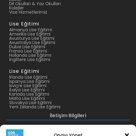
Dil Okulları & Yaz Okulları
Kolejler
Vize Hizmetlerimiz
Lise Eğitimi
Almanya Lise Eğitimi
Amerika Lise Eğitimi
Avusturya Lise Eğitimi
Avustralya Lise Eğitimi
Dubai Lise Eğitimi
Fransa Lise Eğitimi
Hollanda Lise Eğitimi
İngiltere Lise Eğitimi
Lise Eğitimi
İrlanda Lise Eğitimi
İspanya Lise Eğitimi
İsviçre Lise Eğitimi
İtalya Lise Eğitimi
Kanada Lise Eğitimi
Malta Lise Eğitimi
Slovakya Lise Eğitimi
Yeni Zelanda Lise Eğitimi
İletişim Bilgileri
CDS Altunizade
CDS Levent
+90 216 422 10 11
+90 212 319 38 29
Onayı Yönet