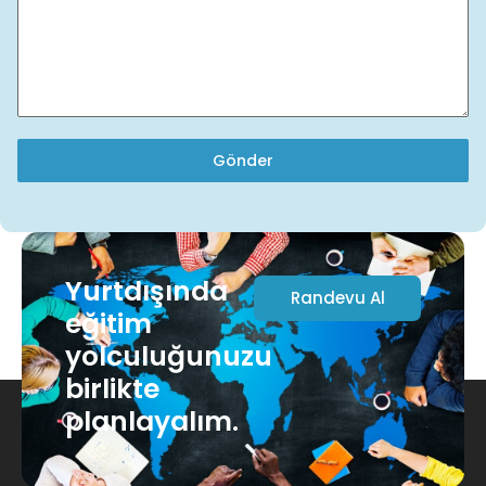
Gönder
Yurtdışında
Randevu Al
eğitim
yolculuğunuzu
birlikte
planlayalım.