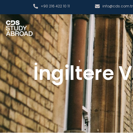
+90 216 422 10 11
info@cds.com.tr
İngiltere 