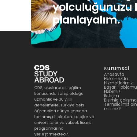
yolculuğunuzu b
planlayalım.
Kurumsal
Anasayfa
Hakkımızda
Hizmetlerimiz
Başarı Tablomu
CDS, uluslararası eğitim
Ekibimiz
konusunda sahip olduğu
İletişim
uzmanlık ve 30 yıllık
Bizimle çalışmak
Temsilcimiz olm
deneyimiyle, Türkiye’deki
misiniz?
öğrencileri dünya çapında
tanınmış dil okulları, kolejler ve
üniversiteler ve yüksek lisans
programlarına
yerleştirmektedir.