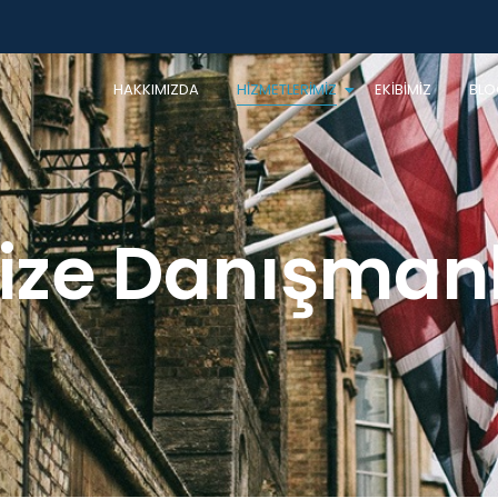
HAKKIMIZDA
HİZMETLERİMİZ
EKİBİMİZ
BLO
Vize Danışmanl