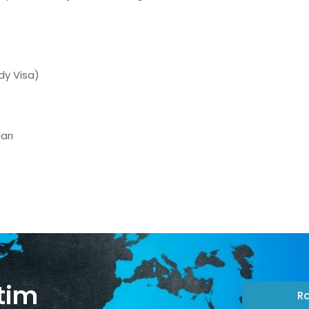
dy Visa)
arı
tim
R