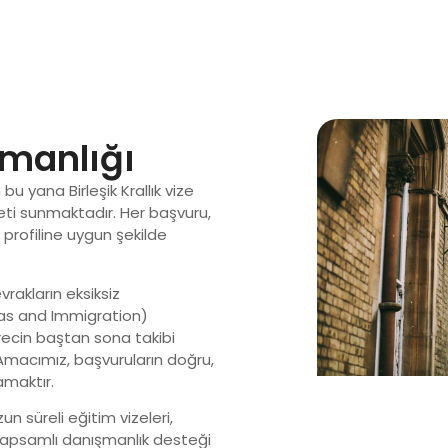
şmanlığı
bu yana Birleşik Krallık vize
ti sunmaktadır. Her başvuru,
 profiline uygun şekilde
rakların eksiksiz
sas and Immigration)
recin baştan sona takibi
 Amacımız, başvuruların doğru,
amaktır.
un süreli eğitim vizeleri,
 kapsamlı danışmanlık desteği