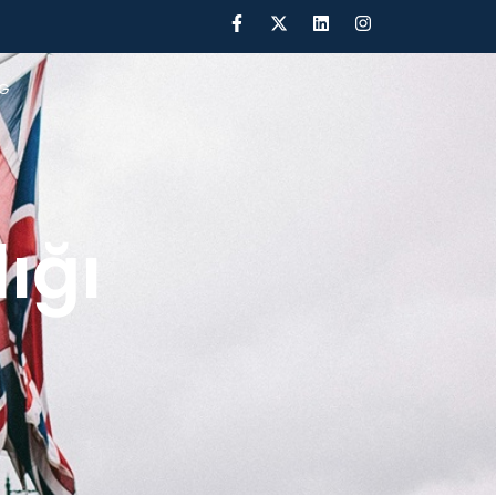
G
ığı