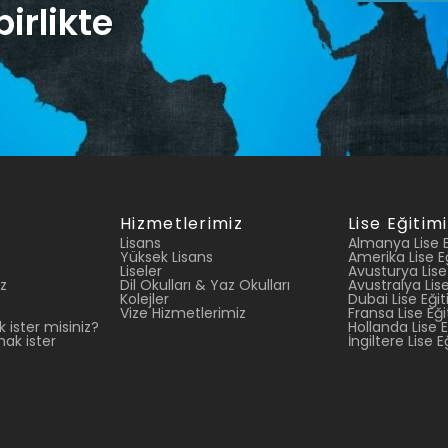
irlikte
Hizmetlerimiz
Lise Eğitimi
Lisans
Almanya Lise E
Yüksek Lisans
Amerika Lise E
Liseler
Avusturya Lise
z
Dil Okulları & Yaz Okulları
Avustralya Lise
Kolejler
Dubai Lise Eğit
Vize Hizmetlerimiz
Fransa Lise Eği
 ister misiniz?
Hollanda Lise E
ak ister
İngiltere Lise E