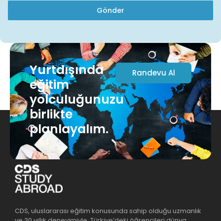
Gönder
Yurtdışında
Randevu Al
eğitim
yolculuğunuzu
birlikte
planlayalım.
CDS, uluslararası eğitim konusunda sahip olduğu uzmanlık
ve 30 yıllık deneyimiyle, Türkiye’deki öğrencileri dünya