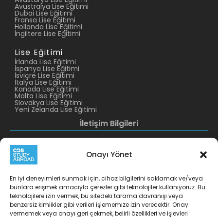
Avustralya Lise Eğitimi
Dubai Lise Eğitimi
Fransa Lise Eğitimi
Hollanda Lise Eğitimi
İngiltere Lise Eğitimi
Lise Eğitimi
İrlanda Lise Eğitimi
İspanya Lise Eğitimi
İsviçre Lise Eğitimi
İtalya Lise Eğitimi
Kanada Lise Eğitimi
Malta Lise Eğitimi
Slovakya Lise Eğitimi
Yeni Zelanda Lise Eğitimi
İletişim Bilgileri
CDS Altunizade
CDS Levent
+90 216 422 10 11
+90 212 319 38 29
Onayı Yönet
info@cds.com.tr
cdslevent@cds.com.tr
Burhaniye Mah. Tunuslu
Esentepe Mah. Harman 1
En iyi deneyimleri sunmak için, cihaz bilgilerini saklamak ve/veya
Mahmut Paşa Cad.
Sokak No:7 Kat:6
bunlara erişmek amacıyla çerezler gibi teknolojiler kullanıyoruz. Bu
No.19 D.1-2 Üsküdar-
Nidakule Levent Şişli-
teknolojilere izin vermek, bu sitedeki tarama davranışı veya
İstanbul 34676 Türkiye
İstanbul 34870 Türkiye
benzersiz kimlikler gibi verileri işlememize izin verecektir. Onay
CDS İzmir
CDS Kırklareli
vermemek veya onayı geri çekmek, belirli özellikleri ve işlevleri