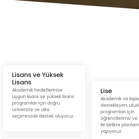
Lisans ve Yüksek
Lisans ve Yüksek Lisans
Lisans
Akademik hedeflerinize uygun
Lise
Akademik hedeflerinize
lisans ve yüksek lisans
Lise
uygun lisans ve yüksek lisans
Akademik ve kişise
programları için doğru
Akademik ve kişis
programları için doğru
destekleyen, ulusl
üniversite ve ülke seçiminizde
destekleyen, ulusl
üniversite ve ülke
destek oluyoruz.
programları için
programları için ö
seçiminizde destek oluyoruz.
öğrencilerimiz ve 
ve velilerimiz il
ile birlikte planla
planlama yap
yapıyoruz.