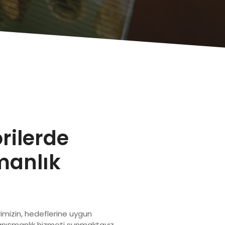
orilerde
manlık
rimizin, hedeflerine uygun
anışmanlık hizmeti sunmaktayız.