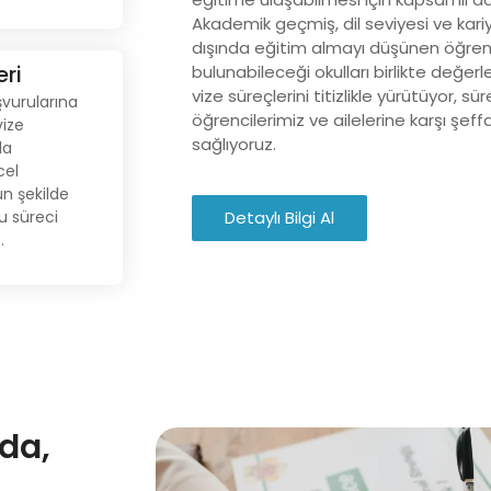
Akademik geçmiş, dil seviyesi ve kari
dışında eğitim almayı düşünen öğren
eri
bulunabileceği okulları birlikte değerl
tleri
vize süreçlerini titizlikle yürütüyor, 
şvurularına
şvurularına
öğrencilerimiz ve ailelerine karşı şeffa
vize
stik vize
sağlıyoruz.
da
ızda da
cel
 Güncel
un şekilde
n şekilde
uru süreci
Detaylı Bilgi Al
u süreci
yoruz..
.
zda,