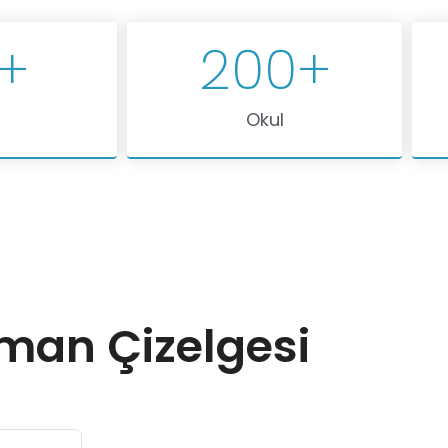
+
200
+
Okul
man Çizelgesi