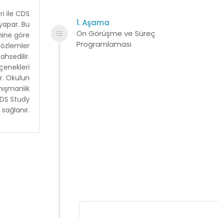
i ile CDS
1. Aşama
yapar. Bu
Ön Görüşme ve Süreç
hine göre
Programlaması
gözlemler
ahsedilir.
eçenekleri
ir. Okulun
anışmanlık
CDS Study
sağlanır.