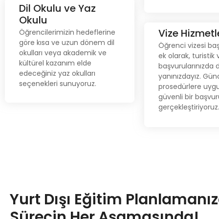
Dil Okulu ve Yaz
Dil Okulu ve Yaz Okulu
Okulu
Öğrencilerimizin hedeflerine
Vize Hizmetl
Öğrencilerimizin hedeflerine
Vize Hizme
göre kısa ve uzun dönem dil
göre kısa ve uzun dönem dil
Öğrenci vizesi ba
okulları veya akademik ve
Öğrenci vizesi ba
okulları veya akademik ve
ek olarak, turistik 
kültürel kazanım elde
ek olarak, turi
kültürel kazanım elde
edeceğiniz yaz okulları
başvurularınızda 
başvuruların
edeceğiniz yaz okulları
seçenekleri sunuyoruz.
yanınızdayız. Gün
yanınızdayız.
seçenekleri sunuyoruz.
prosedürlere uyg
prosedürlere uygu
güvenli bir başv
güvenli bir başvur
gerçekleştiri
gerçekleştiriyoruz.
Yurt Dışı Eğitim Planlamanı
Sürecin Her Aşamasında!