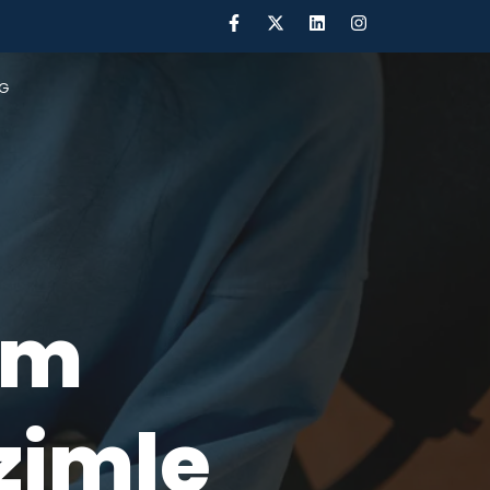
G
tim
zimle