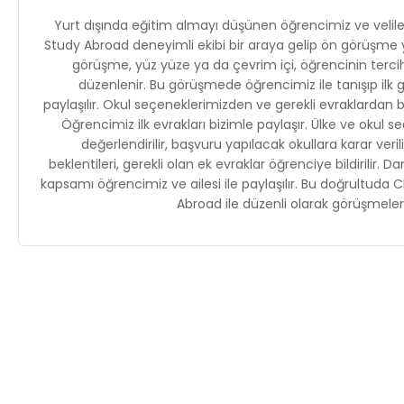
Yurt dışında eğitim almayı düşünen öğrencimiz ve veliler
Study Abroad deneyimli ekibi bir araya gelip ön görüşme 
görüşme, yüz yüze ya da çevrim içi, öğrencinin terci
düzenlenir. Bu görüşmede öğrencimiz ile tanışıp ilk 
paylaşılır. Okul seçeneklerimizden ve gerekli evraklardan b
Öğrencimiz ilk evrakları bizimle paylaşır. Ülke ve okul s
değerlendirilir, başvuru yapılacak okullara karar veril
beklentileri, gerekli olan ek evraklar öğrenciye bildirilir. D
kapsamı öğrencimiz ve ailesi ile paylaşılır. Bu doğrultuda 
Abroad ile düzenli olarak görüşmeler 