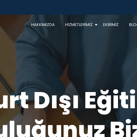
HAKKIMIZDA
HİZMETLERİMİZ
EKİBİMİZ
BLO
rt Dışı Eği
uluğunuz Bi