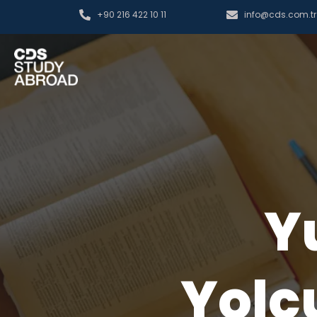
+90 216 422 10 11
info@cds.com.tr
Yu
Yolc