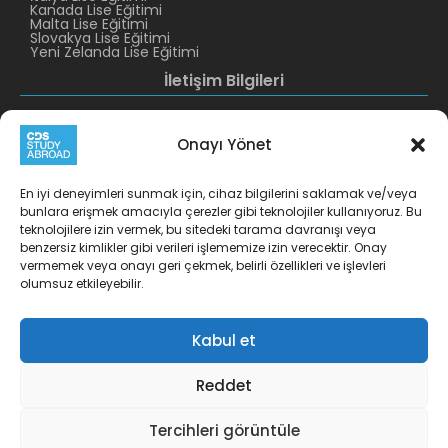
Kanada Lise Eğitimi
Malta Lise Eğitimi
Slovakya Lise Eğitimi
Yeni Zelanda Lise Eğitimi
İletişim Bilgileri
CDS Altunizade
CDS Levent
+90 216 422 10 11
+90 212 319 38 29
Onayı Yönet
info@cds.com.tr
cdslevent@cds.com.tr
Burhaniye Mah. Tunuslu
Esentepe Mah. Harman 1
En iyi deneyimleri sunmak için, cihaz bilgilerini saklamak ve/veya
Mahmut Paşa Cad.
Sokak No:7 Kat:6
bunlara erişmek amacıyla çerezler gibi teknolojiler kullanıyoruz. Bu
No.19 D.1-2 Üsküdar-
Nidakule Levent Şişli-
teknolojilere izin vermek, bu sitedeki tarama davranışı veya
İstanbul 34676 Türkiye
İstanbul 34870 Türkiye
benzersiz kimlikler gibi verileri işlememize izin verecektir. Onay
CDS İzmir
CDS Kırklareli
vermemek veya onayı geri çekmek, belirli özellikleri ve işlevleri
+90 532 521 18 33
+90 532 684 14 64
olumsuz etkileyebilir.
atesa@cds.com.tr
pinar@cds.com.tr
Cumhuriyet Meydanı
Tatsan İş Merkezi K:4,
Kabul et
Kırklareli Merkez 39000
Türkiye
Reddet
Tercihleri görüntüle