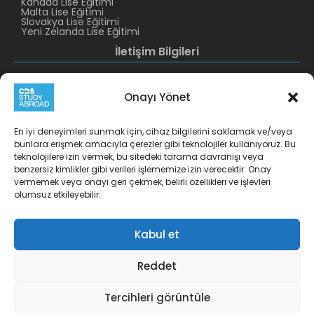
Kanada Lise Eğitimi
Malta Lise Eğitimi
Slovakya Lise Eğitimi
Yeni Zelanda Lise Eğitimi
İletişim Bilgileri
CDS Altunizade
CDS Levent
+90 216 422 10 11
+90 212 319 38 29
Onayı Yönet
info@cds.com.tr
cdslevent@cds.com.tr
Burhaniye Mah. Tunuslu
Esentepe Mah. Harman 1
En iyi deneyimleri sunmak için, cihaz bilgilerini saklamak ve/veya
Mahmut Paşa Cad.
Sokak No:7 Kat:6
bunlara erişmek amacıyla çerezler gibi teknolojiler kullanıyoruz. Bu
No.19 D.1-2 Üsküdar-
Nidakule Levent Şişli-
teknolojilere izin vermek, bu sitedeki tarama davranışı veya
İstanbul 34676 Türkiye
İstanbul 34870 Türkiye
benzersiz kimlikler gibi verileri işlememize izin verecektir. Onay
CDS İzmir
CDS Kırklareli
vermemek veya onayı geri çekmek, belirli özellikleri ve işlevleri
+90 532 521 18 33
+90 532 684 14 64
olumsuz etkileyebilir.
atesa@cds.com.tr
pinar@cds.com.tr
Cumhuriyet Meydanı
Tatsan İş Merkezi K:4,
Kabul et
Kırklareli Merkez 39000
Türkiye
Reddet
Tercihleri görüntüle