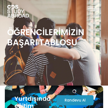
ÖĞRENCİLERİMİZİN
BAŞARI TABLOSU
Yurtdışında
Randevu Al
eğitim